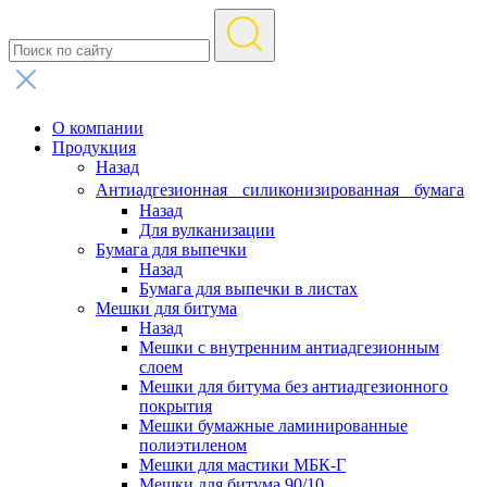
О компании
Продукция
Назад
Антиадгезионная силиконизированная бумага
Назад
Для вулканизации
Бумага для выпечки
Назад
Бумага для выпечки в листах
Мешки для битума
Назад
Мешки с внутренним антиадгезионным
слоем
Мешки для битума без антиадгезионного
покрытия
Мешки бумажные ламинированные
полиэтиленом
Мешки для мастики МБК-Г
Мешки для битума 90/10